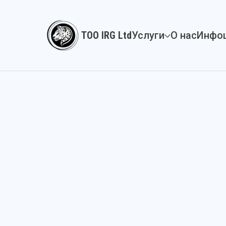
ТОО IRG Ltd
Услуги
О нас
Инфо