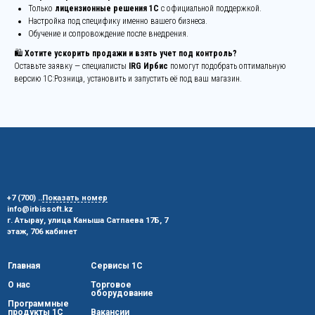
Только
лицензионные решения 1С
с официальной поддержкой.
Настройка под специфику именно вашего бизнеса.
Обучение и сопровождение после внедрения.
🛍
Хотите ускорить продажи и взять учет под контроль?
Оставьте заявку — специалисты
IRG Ирбис
помогут подобрать оптимальную
версию 1С:Розница, установить и запустить её под ваш магазин.
+7 (700)
..
Показать номер
info@irbissoft.kz
г. Атырау, улица Каныша Сатпаева 17Б, 7
этаж, 706 кабинет
Главная
Сервисы 1С
О нас
Торговое
оборудование
Программные
продукты 1С
Вакансии