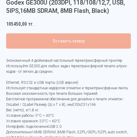
Godex GE300U (203DPI, 118/108/12,7, USB,
5IPS,16MB SDRAM, 8MB Flash, Black)
105450,00
тг.
Оставить заявку
Экономичный 4-дюймовый настольный термотрансферный принтер
Используйте GE300 для любых задач термотрансферной печати штрих-
кодов - от легких до средних.
Ethernet, RS-232 и USB порты (USE версия)
Использует стандартные недорогие этикетки и термотрансферные ленты
Высокая экономичность при печати больших тиражей
Бесплатное программное обеспечение для дизайна и печати этикеток -
GoLabel / QLabel Размер (Ш х Г х В), мм200x251x166
Вес (нетто), кг1,8 кг.
Условия работы- 5°C ~ 40°C
Условия хранения- 20°C ~ 60°C
Интерфейс подключенияUSB 2.0
Дополнительно16MB SDRAM, 8MB Flash, EZPL/GEPL/GZPL auto switch,