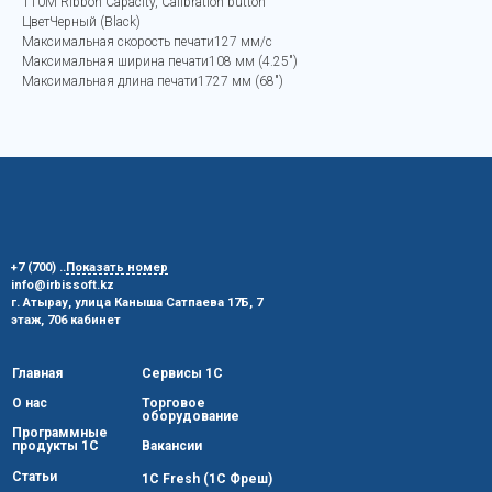
110M Ribbon Capacity, Calibration button
ЦветЧерный (Black)
Максимальная скорость печати127 мм/с
Максимальная ширина печати108 мм (4.25")
Максимальная длина печати1727 мм (68")
+7 (700)
..
Показать номер
info@irbissoft.kz
г. Атырау, улица Каныша Сатпаева 17Б, 7
этаж, 706 кабинет
Главная
Сервисы 1С
О нас
Торговое
оборудование
Программные
продукты 1С
Вакансии
Статьи
1C Fresh (1С Фреш)