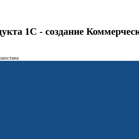
укта 1С - создание Коммерчес
захстана