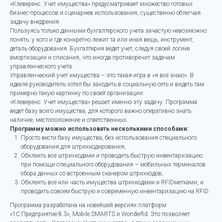
«Клеверенс: Учет имущества» предусматривает множество готовых
бизнес-процессов и сценариев использования, существенно облегчая
задачу внедрения.
Пользуясь только данными бухгалтерского учета зачастую невозможно
понять: у кого и где конкретно лежит та или иная вещь, инструмент,
деталь оборудования. Бухгалтерия ведет учет, следуя своей логике
амортизации и списания, что иногда противоречит задачам
управленческого учета.
Управленческий учет имущества – это такая игра в «я всё знаю». В
идеале руководитель хотел бы заходить в социальную сеть и видеть там
примерно такую картинку по своей организации:
«Клеверенс: Учет имущества» решает именно эту задачу. Программа
ведет базу всего имущества, для которого важно оперативно знать
наличие, местоположение и ответственных.
Программу можно использовать несколькими способами:
Просто вести базу имущества, без использования специального
оборудования для штрихкодирования;
Обклеить всё штрихкодами и проводить быструю инвентаризацию
при помощи специального оборудования – мобильных терминалов
сбора данных со встроенным сканером штрихкодов;
Обклеить всё или часть имущества штрихкодами и RFIDметками, и
проводить совсем быструю и современную инвентаризацию на RFID.
Программа разработана на новейшей версиях платформ
«1С:Предприятие 8.3», Mobile SMARTS и Wonderfid. Это позволяет