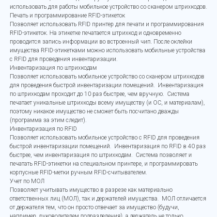
использовать для работы мобильное устройство со сканером штрихкодов.
Печать и программирование RFID-этикеток
Позволяет использовать RFID принтер для печати и программирования
RFID-этикеток. На этикетке печатается штрихкод и одновременно
проводится запись информации во встроенный чип. После оклейки
имущества RFID-этикетками можно использовать мобильные устройства
с RFID для проведения инвентаризации.
Инвентаризация по штрихкодам
Позволяет использовать мобильное устройство со сканером штрихкодов
для проведения быстрой инвентаризации помещений. Инвентаризация
по штрихкодам проходит до 10 раз быстрее, чем вручную. Система
печатает уникальные штрихкоды всему имуществу (и ОС, и материалам),
поэтому никакое имущество не сможет быть посчитано дважды
(программа за этим следит).
Инвентаризация по RFID
Позволяет использовать мобильное устройство с RFID для проведения
быстрой инвентаризации помещений. Инвентаризация по RFID в 40 раз
быстрее, чем инвентаризация по штрихкодам. Система позволяет и
печатать RFID-этикетки на специальном принтере, и программировать
корпусные RFID-метки ручным RFID-считывателем.
Учет по МОЛ
Позволяет учитывать имущество в разрезе как материально
ответственных лиц (МОЛ), так и держателей имущества. МОЛ отличается
от держателя тем, что он просто отвечает за имущество (будучи,
например, руководителем подразделения), а держатель не только