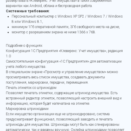
развертывать «Клеверенс: Учет имущества» в таких современных
вариантах как Android, облака и беспроводная работа.
Системные требования:
Персональный компьютер с Windows XP SP2 / Windows 7 / Windows
8 или Windows 8.1,
минимум 1Гб оперативной памяти, 3Гб свободного места на диске,
монитор с разрешением экрана не ниже 1366 х 768.
Подробнее о функциях
Конфигурация 1С:Предприятия «Клеверенс: Учет имущества», редакция
1.0
Самостоятельная конфигурация «1С:Предприятия» для автоматизации
учета любого имущества.
В специальном экране «Просмотр и управление имуществом» можно
просматривать весь список имущества, создавать документы
поступления, маркировки, передачи, перемещения.
Печать этикеток со штрихкодом
Позволяет печатать этикетки, содержащие штрихкод имущества. Есть
встроенный редактор этикеток, позволяющий настроить внешний вид и
информацию, которая будет напечатана на этикетке.
Маркировка штрихкодами
Если имущество организации еще не штрихкодировано, система
предусматривает функционал, позволяющий заводить и печатать
штрихкоды для имущества. Штрихкоды могут быть как сгенерированы
автоматически, так и введены вручную. Оклейка штрихкодами позволяет