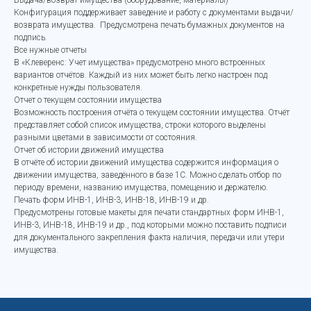
Выдача/возврат имущества (оборудование, материалы)
Конфигурация поддерживает заведение и работу с документами выдачи/
возврата имущества. Предусмотрена печать бумажных документов на
подпись.
Все нужные отчеты
В «Клеверенс: Учет имущества» предусмотрено много встроенных
вариантов отчётов. Каждый из них может быть легко настроен под
конкретные нужды пользователя.
Отчет о текущем состоянии имущества
Возможность построения отчёта о текущем состоянии имущества. Отчёт
представляет собой список имущества, строки которого выделены
разными цветами в зависимости от состояния.
Отчет об истории движений имущества
В отчёте об истории движений имущества содержится информация о
движении имущества, заведённого в базе 1С. Можно сделать отбор по
периоду времени, названию имущества, помещению и держателю.
Печать форм ИНВ-1, ИНВ-3, ИНВ-18, ИНВ-19 и др.
Предусмотрены готовые макеты для печати стандартных форм ИНВ-1,
ИНВ-3, ИНВ-18, ИНВ-19 и др., под которыми можно поставить подписи
для документального закрепления факта наличия, передачи или утери
имущества.